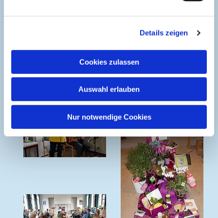
Landbezuschusst bzw. gefördert.
Foto mit Einblick in eine Unterrichtsstunde: privat / Text: mdi
Details zeigen
Informationstagung zur Vorbereitung
Cookies zulassen
auf den Weltgebetstag
Auswahl erlauben
Nur notwendige Cookies