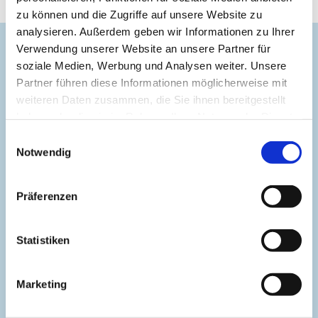
Ökumenischer Arbeitslosentreff
zu können und die Zugriffe auf unsere Website zu
analysieren. Außerdem geben wir Informationen zu Ihrer
Arbeitslosigkeit kann jeden
Verwendung unserer Website an unsere Partner für
treffen.
soziale Medien, Werbung und Analysen weiter. Unsere
1983 wurde der
Partner führen diese Informationen möglicherweise mit
Arbeitslosentreff,
weiteren Daten zusammen, die Sie ihnen bereitgestellt
eingegliedert in die
haben oder die sie im Rahmen Ihrer Nutzung der Dienste
Suppenküche e.V.,
gesammelt haben.
Einwilligungsauswahl
Märkischer Ring 101 neben
Notwendig
dem CVjM, gegründet.
Die Gründung erfolgte durch eine ökumenische
Präferenzen
Initiative der Evangelischen Frauenhilfe,
Bezirksverband Hagen zusammen mit der Katholischen
Frauengemeinschaft (kfd) Bezirk Hagen.
Statistiken
Text: BzV-Vorstand / Foto: privat
Marketing